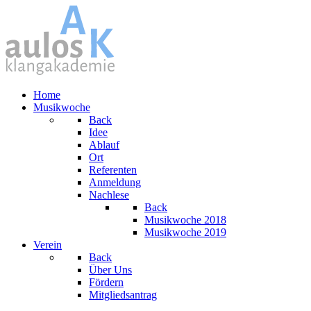
Home
Musikwoche
Back
Idee
Ablauf
Ort
Referenten
Anmeldung
Nachlese
Back
Musikwoche 2018
Musikwoche 2019
Verein
Back
Über Uns
Fördern
Mitgliedsantrag