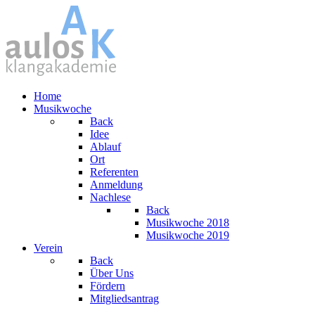
Home
Musikwoche
Back
Idee
Ablauf
Ort
Referenten
Anmeldung
Nachlese
Back
Musikwoche 2018
Musikwoche 2019
Verein
Back
Über Uns
Fördern
Mitgliedsantrag